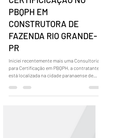
Wilson Miranda
8 de mar. de 2022
1 min de leitura
CONSULTORIA PARA
CERTIFICICAÇÃO NO
PBQPH EM
CONSTRUTORA DE
FAZENDA RIO GRANDE-
PR
Iniciei recentemente mais uma Consultoria
para Certificação em PBQPH, a contratante
está localizada na cidade paranaense de
Fazenda Rio...