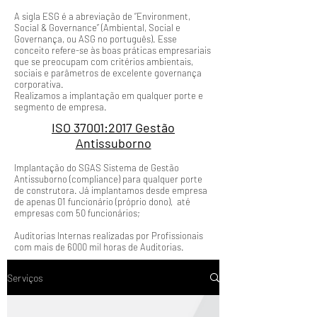
A sigla ESG é a abreviação de “Environment,
Social & Governance” (Ambiental, Social e
Governança, ou ASG no português). Esse
conceito refere-se às boas práticas empresariais
que se preocupam com critérios ambientais,
sociais e parâmetros de excelente governança
corporativa.
Realizamos a implantação em qualquer porte e
segmento de empresa.
ISO 37001:2017 Gestão
Antissuborno
Implantação do SGAS Sistema de Gestão
Antissuborno (compliance) para qualquer porte
de construtora. Já implantamos desde empresa
de apenas 01 funcionário (próprio dono), até
empresas com 50 funcionários;
Auditorias Internas realizadas por Profissionais
com mais de 6000 mil horas de Auditorias.
Serviços