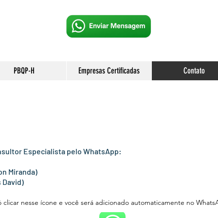
PBQP-H
Empresas Certificadas
Contato
sultor Especialista
pelo WhatsApp:
on Miranda)
s David)
ó clicar nesse ícone e você será adicionado automaticamente no What