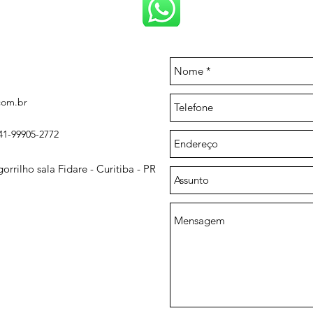
com.br
1-99905-2772
rrilho sala Fidare - Curitiba - PR