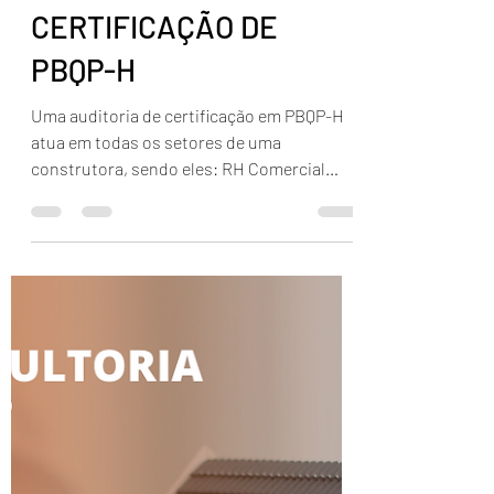
Wilson Miranda
20 de mar. de 2023
1 min de leitura
QUAIS OS SETORES
AUDITADOS EM UMA
CERTIFICAÇÃO DE
PBQP-H
Uma auditoria de certificação em PBQP-H
atua em todas os setores de uma
construtora, sendo eles: RH Comercial
Qualidade Obra Claro que...