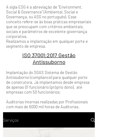
A sigla ESG é a abreviação de “Environment,
Social & Governance” (Ambiental, Social e
Governança, ou ASG no português). Esse
conceito refere-se às boas práticas empresariais
que se preocupam com critérios ambientais,
sociais e parâmetros de excelente governança
corporativa.
Realizamos a implantação em qualquer porte e
segmento de empresa.
ISO 37001:2017 Gestão
Antissuborno
Implantação do SGAS Sistema de Gestão
Antissuborno (compliance) para qualquer porte
de construtora. Já implantamos desde empresa
de apenas 01 funcionário (próprio dono), até
empresas com 50 funcionários;
Auditorias Internas realizadas por Profissionais
com mais de 6000 mil horas de Auditorias.
Serviços