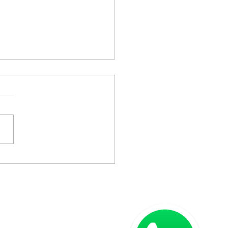
oria interna Terceirizada
ão José dos Pinhais