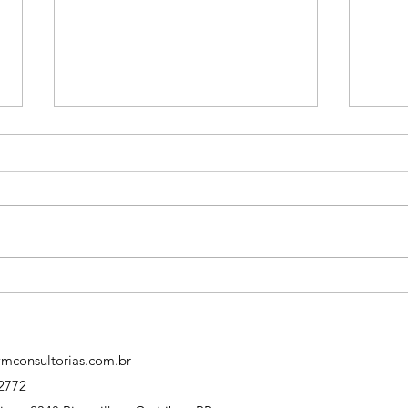
Conquiste grandes projetos!
Audit
em S
mconsultorias.com.br
2772