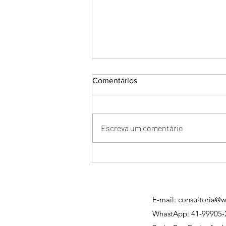
Comentários
Escreva um comentário
O que é o PBQP-H?
E-mail:
consultoria@w
WhastApp:
41-99905-