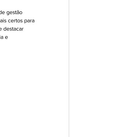
de gestão 
ais certos para 
e destacar 
a e 