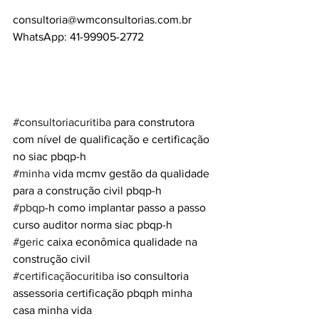
consultoria@wmconsultorias.com.br
WhatsApp: 41-99905-2772
#consultoriacuritiba
 para construtora 
com nível de qualificação e certificação 
no siac pbqp-h 
#minha
 vida mcmv gestão da qualidade 
para a construção civil pbqp-h 
#pbqp
-h como implantar passo a passo 
curso auditor norma siac pbqp-h
#geric
 caixa econômica qualidade na 
construção civil
#certificaçãocuritiba
 iso consultoria 
assessoria certificação pbqph minha 
casa minha vida