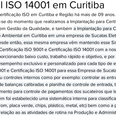
 ISO 14001 em Curitiba
rtificação ISO em Curitiba e Região há mais de 09 anos
-se do momento que realizamos a Implantação para Certi
em Gestão da Qualidade, e também 
a Implantação para Ce
 Ambiental em Curitiba em uma empresa de Sucatas Elet
 Desde então, essa mesma empresa vêm mantendo esse Si
Certificação ISO 9001 e Certificação ISO 14001 com a nos
porcionando baixo custo, trabalho rápido e objetivo, e po
esempenho exclusivo e personalizado para cada tipo de 
001 e Certificação ISO 14001 para essa Empresa de Sucatas
 controles internos como por exemplo: controlar as entr
de balanças calibradas e planilha de controle de entrada,
mento para controle de pagamentos dos sucateiros que l
 foi estabelecido uma sistemática interna para classific
rom, placa verde, chips, plástico, metal, etc) bem como a
relação ao as atividades de rotina na Produção e Administ