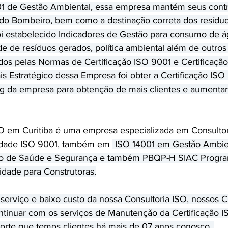
01 de Gestão Ambiental, essa empresa mantém seus contr
do Bombeiro, bem como a destinação correta dos resídu
i estabelecido Indicadores de Gestão para consumo de 
e de resíduos gerados, política ambiental além de outros
dos pelas Normas de Certificação ISO 9001 e Certificação
s Estratégico dessa Empresa foi obter a Certificação ISO
 da empresa para obtenção de mais clientes e aumentar 
O em Curitiba é uma empresa especializada em Consultor
lidade ISO 9001, também em 
 ISO 14001 em Gestão Ambie
o de Saúde e Segurança e também PBQP-H SIAC Progra
idade para Construtoras.
serviço e baixo custo da nossa Consultoria ISO, nossos C
inuar com os serviços de Manutenção da Certificação IS
orte que temos clientes há mais de 07 anos conosco. 