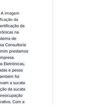
. A imagem 
ficação da 
rtificação da 
rônicas na 
stema de 
sa Consultoria 
r mim prestamos 
empresa.
 Eletrônicas, 
adas e pesos 
 também foi 
evam a sucata 
ação da sucata 
 preocupação 
rativo. Com a 