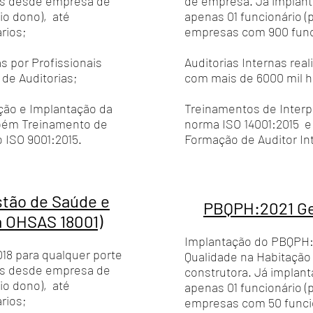
os desde empresa de
de empresa. Já implan
io dono), até
apenas 01 funcionário (
rios;
empresas com 900 func
as por Profissionais
Auditorias Internas real
de Auditorias;
com mais de 6000 mil h
ção e Implantação da
Treinamentos de Interp
bém Treinamento de
norma ISO 14001:2015 
 ISO 9001:2015.
Formação de Auditor Int
stão de Saúde e
PBQPH:2021 Ge
a OHSAS 18001)
Implantação do PBQPH:2
18 para qualquer porte
Qualidade na Habitação
os desde empresa de
construtora. Já impla
io dono), até
apenas 01 funcionário (
rios;
empresas com 50 funci