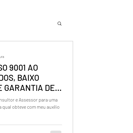
tura
SO 9001 AO
DOS, BAIXO
E GARANTIA DE
sultor e Assessor para uma
a qual obteve com meu auxílio