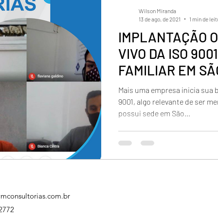
Wilson Miranda
13 de ago. de 2021
1 min de lei
IMPLANTAÇÃO O
VIVO DA ISO 90
FAMILIAR EM S
Mais uma empresa inicia sua b
9001, algo relevante de ser mencionado é que a contratante
possui sede em São...
mconsultorias.com.br
2772