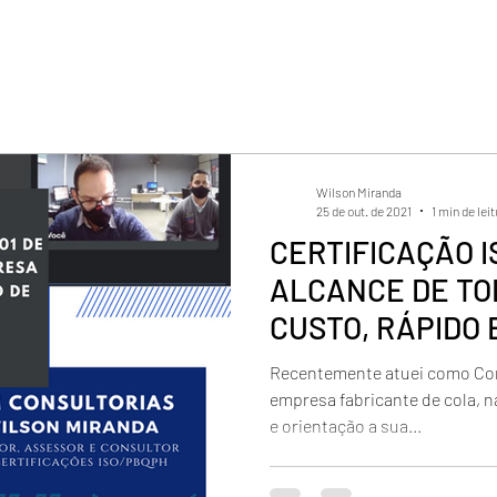
Wilson Miranda
25 de out. de 2021
1 min de lei
CERTIFICAÇÃO I
ALCANCE DE TO
CUSTO, RÁPIDO 
APROVAÇÃO
Recentemente atuei como Con
empresa fabricante de cola, n
e orientação a sua...