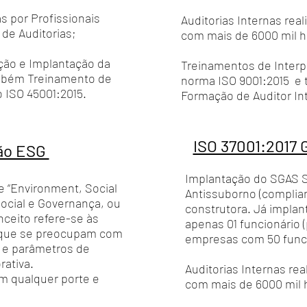
as por Profissionais
Auditorias Internas real
de Auditorias;
com mais de 6000 mil h
ção e Implantação da
Treinamentos de Interp
mbém Treinamento de
norma ISO 9001:2015 e
 ISO 45001:2015.
Formação de Auditor Int
ISO 37001:2017 
ção ESG
Implantação do SGAS 
e “Environment, Social
Antissuborno (complian
ocial e Governança, ou
construtora. Já impl
ceito refere-se às
apenas 01 funcionário 
s que se preocupam com
empresas com 50 func
s e parâmetros de
rativa.
Auditorias Internas rea
m qualquer porte e
com mais de 6000 mil h