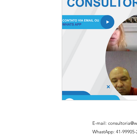
E-mail:
consultoria@w
WhastApp:
41-99905-