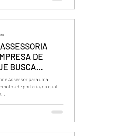
ura
 ASSESSORIA
EMPRESA DE
UE BUSCA
M ISO 9001
r e Assessor para uma
emotos de portaria, na qual
...