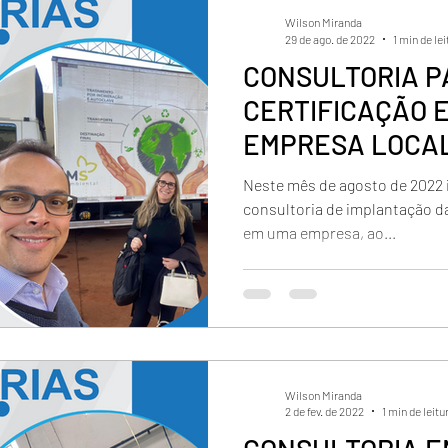
Wilson Miranda
29 de ago. de 2022
1 min de lei
CONSULTORIA P
CERTIFICAÇÃO E
EMPRESA LOCAL
CIDADE CAMPO 
Neste mês de agosto de 2022 
consultoria de implantação da
em uma empresa, ao...
Wilson Miranda
2 de fev. de 2022
1 min de leitu