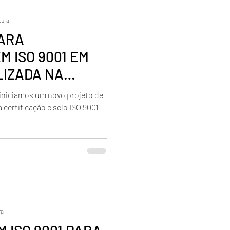
tura
ARA
M ISO 9001 EM
IZADA NA
GRANDE-MS
iniciamos um novo projeto de
 certificação e selo ISO 9001
ra