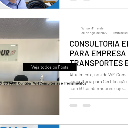
Wilson Miranda
30 de ago. de 2022
1 min de le
CONSULTORIA EM
PARA EMPRESA
TRANSPORTES EM SAO JOSE
Veja todos os Posts
DOS PINHAIS- P
Atualmente, nos da WM Consu
consultoria para Certificaçã
ão ISO 14001 Curitiba | WM Consultorias e Treinamentos
com 50 colaboradores cujo...