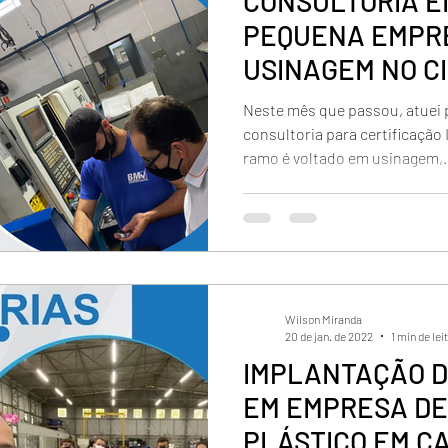
CONSULTORIA EM
PEQUENA EMPR
USINAGEM NO CI
Neste mês que passou, atuei 
consultoria para certificaçã
ramo é voltado em usinagem,..
Wilson Miranda
20 de jan. de 2022
1 min de lei
IMPLANTAÇÃO DA
EM EMPRESA DE
PLÁSTICO EM C