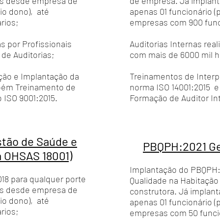
os desde empresa de
de empresa. Já implan
io dono), até
apenas 01 funcionário (
rios;
empresas com 900 func
as por Profissionais
Auditorias Internas real
de Auditorias;
com mais de 6000 mil h
ção e Implantação da
Treinamentos de Interp
bém Treinamento de
norma ISO 14001:2015 
 ISO 9001:2015.
Formação de Auditor Int
stão de Saúde e
PBQPH:2021 Ge
a OHSAS 18001)
Implantação do PBQPH:2
18 para qualquer porte
Qualidade na Habitação
os desde empresa de
construtora. Já impla
io dono), até
apenas 01 funcionário (
rios;
empresas com 50 funci