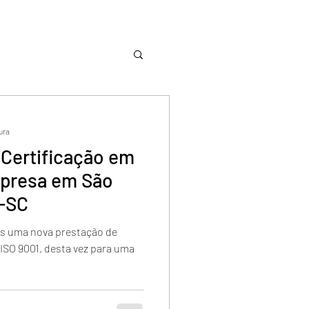
tura
 Certificação em
mpresa em São
l-SC
os uma nova prestação de
 ISO 9001, desta vez para uma