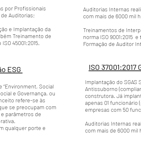
as por Profissionais
Auditorias Internas real
de Auditorias;
com mais de 6000 mil h
ção e Implantação da
Treinamentos de Interp
mbém Treinamento de
norma ISO 9001:2015 e
 ISO 45001:2015.
Formação de Auditor Int
ISO 37001:2017 
ção ESG
Implantação do SGAS 
e “Environment, Social
Antissuborno (complian
ocial e Governança, ou
construtora. Já impl
ceito refere-se às
apenas 01 funcionário 
s que se preocupam com
empresas com 50 func
s e parâmetros de
rativa.
Auditorias Internas rea
m qualquer porte e
com mais de 6000 mil h