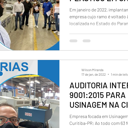
DO SUL - PR
Em janeiro de 2022, implanta
empresa cujo ramo é voltado à
localizada no Estado do Paraná
Wilson Miranda
17 de jan. de 2022
1 min de leit
AUDITORIA INTE
9001:2015 PARA
USINAGEM NA C
CURITIBA-PR
Empresa focada em Usinagem;
Curitiba-PR; Ao todo com 63 f