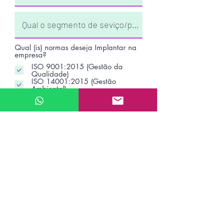
Qual (is) normas deseja Implantar na
empresa?
ISO 9001:2015 (Gestão da
Qualidade)
ISO 14001:2015 (Gestão
Ambiental)
ISO 45001:2018 (Gestão de
Saúde e Segurança)
PBQPH:2018 (Programa da
Qualidade para construtoras)
SASSMAQ (Transportadoras)
Enviar
WhastApp:
41-99905-2772