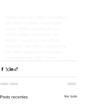
+certificação +iso +9001, +consultoria 
+iso +9001 +curitiba, +certificação 
+ohsas +18001, +certificação +iso 
+14000 +14001, +certificado +iso 
+14000, +consultoria +iso +9000, 
+empresas +iso +9000, +implantação 
+iso +9001 +pequenas +empresas, 
+consultoria +iso +9001 +online
Ver tudo
Posts recentes