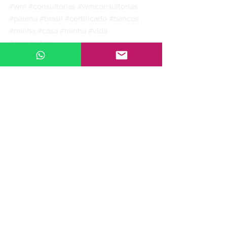
#wm
#consultorias
#wmconsultorias
#parana
#brasil
#certificado
#bancos
#minha
#casa
#minha
#vida
#construtora
Ver tudo
Posts recentes