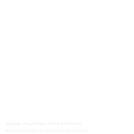
#pbpqh
#qualidade
#obra
#melhoria
#financiamento
#construcao
#construir