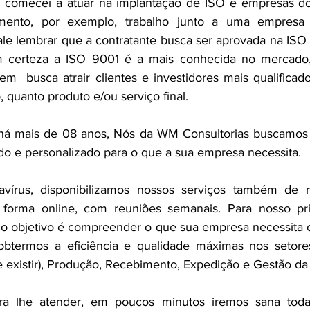
comecei a atuar na implantação de ISO e empresas dos
ento, por exemplo, trabalho junto a uma empresa v
vale lembrar que a contratante busca ser aprovada na ISO
m certeza a ISO 9001 é a mais conhecida no mercado,
m  busca atrair clientes e investidores mais qualificados
 quanto produto e/ou serviço final. 
á mais de 08 anos, Nós da WM Consultorias buscamos s
ado e personalizado para o que a sua empresa necessita.
vírus, disponibilizamos nossos serviços também de m
forma online, com reuniões semanais. Para nosso pri
, o objetivo é compreender o que sua empresa necessita o
obtermos a eficiência e qualidade máximas nos setores
e existir), Produção, Recebimento, Expedição e Gestão da
ra lhe atender, em poucos minutos iremos sana toda