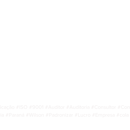
ficação
#ISO
#9001
#Auditor
#Auditoria
#Consultor
#Cons
ia
#Paraná
#Wilson
#Padronizar
#Lucro
#Empresa
#cola