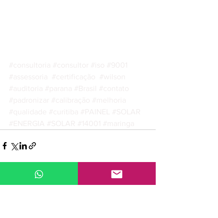
#consultoria
#consultor
#iso
#9001
#assessoria
#certificação
#wilson
#auditoria
#parana
#Brasil
#contato
#padronizar
#calibração
#melhoria
#qualidade
#curitiba
#PAINEL
#SOLAR
#ENERGIA
#SOLAR
#14001
#maringa
Ver tudo
Posts recentes