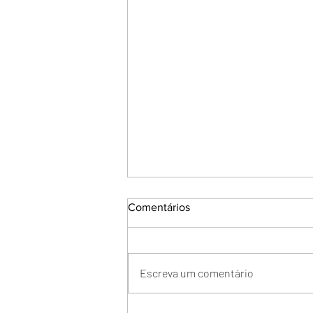
Comentários
Escreva um comentário
O que é o PBQP-H?