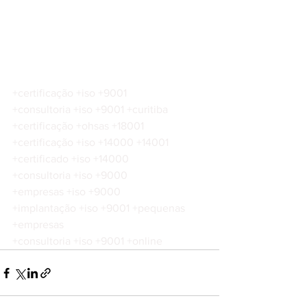
+certificação +iso +9001
+consultoria +iso +9001 +curitiba
+certificação +ohsas +18001
+certificação +iso +14000 +14001
+certificado +iso +14000
+consultoria +iso +9000
+empresas +iso +9000
+implantação +iso +9001 +pequenas 
+empresas
+consultoria +iso +9001 +online