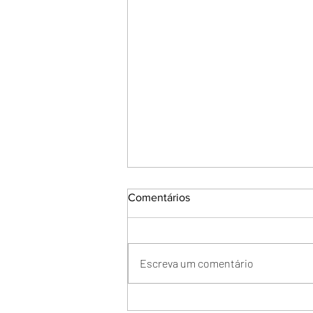
Comentários
Escreva um comentário
O que é o PBQP-H?