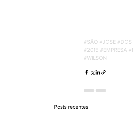
#SÃO
#JOSE
#DOS
#2015
#EMPRESA
#
#WILSON
Posts recentes