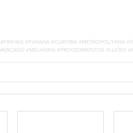
#PINHAIS
#PARANA
#CURITIBA
#METROPOLITANA
#I
MERCADO
#MELHORIA
#PROCEDIMENTOS
#LUCRO
#