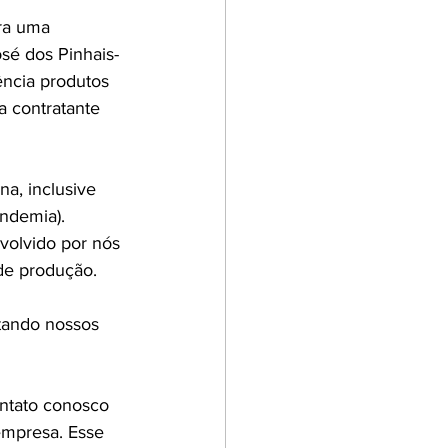
ra uma 
sé dos Pinhais-
ência produtos 
a contratante 
a, inclusive 
ndemia). 
volvido por nós 
de produção.
tando nossos 
ntato conosco 
empresa. Esse 